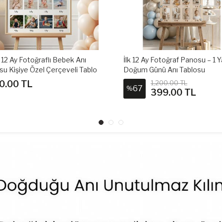
2 Ay Fotoğraf Panosu – 1 Yaş
Masaüstü Sunum Standı - Do
m Günü Anı Tablosu
Günü Panoları Ayağı - 20 Cm
1,200.00 TL
400.00 TL
7
38
%
399.00 TL
250.00 TL