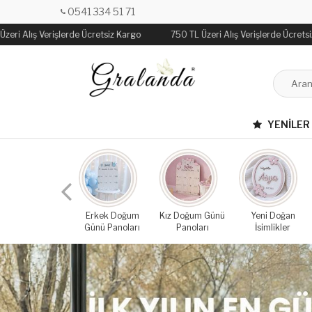
0541 334 51 71
ri Alış Verişlerde Ücretsiz Kargo
750 TL Üzeri Alış Verişlerde Ücretsiz 
YENILER
Erkek Doğum
Kız Doğum Günü
Yeni Doğan
Günü Panoları
Panoları
İsimlikler