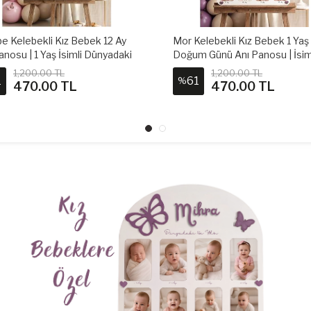
elebekli Kız Bebek 1 Yaş
Kişiye Özel Çiçek Temalı Kız 
 Günü Anı Panosu | İsimli 12
12 Ay Anı Panosu | Ahşap İsimli
toğraflı
Fotoğraf Panosu
1,200.00 TL
1,200.00 TL
1
61
%
470.00 TL
470.00 TL