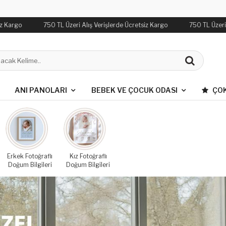
Kargo
750 TL Üzeri Alış Verişlerde Ücretsiz Kargo
750 TL Üzeri Al
ANI PANOLARI
BEBEK VE ÇOCUK ODASI
ÇOK
Erkek Fotoğraflı
Kız Fotoğraflı
Doğum Bilgileri
Doğum Bilgileri