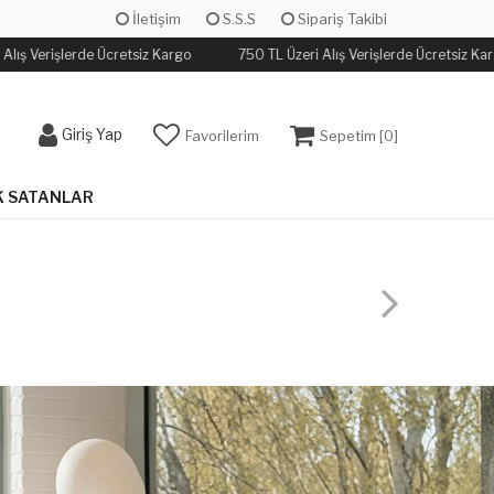
İletişim
S.S.S
Sipariş Takibi
ış Verişlerde Ücretsiz Kargo
750 TL Üzeri Alış Verişlerde Ücretsiz Kargo
Giriş Yap
Favorilerim
Sepetim [
0
]
 SATANLAR