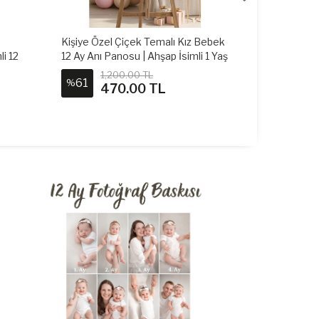
Bebek
Sarı Papatya Temalı Kız Bebek 12
Kişiye Özel
 1 Yaş
Ay Anı Panosu | Ahşap İsimli 1 Yaş
12 Ay Anı Pa
Doğum Günü Fotoğraf Panosu
Fotoğraf P
1,200.00 TL
1,2
61
61
%
%
470.00 TL
47