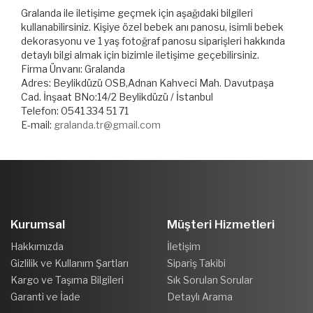
Gralanda ile iletişime geçmek için aşağıdaki bilgileri
kullanabilirsiniz. Kişiye özel bebek anı panosu, isimli bebek
dekorasyonu ve 1 yaş fotoğraf panosu siparişleri hakkında
detaylı bilgi almak için bizimle iletişime geçebilirsiniz.
Firma Ünvanı: Gralanda
Adres: Beylikdüzü OSB,Adnan Kahveci Mah. Davutpaşa
Cad. İnşaat BNo:14/2 Beylikdüzü / İstanbul
Telefon: 0541 334 51 71
E-mail:
gralanda.tr@gmail.com
Kurumsal
Müşteri Hizmetleri
Hakkımızda
İletişim
Gizlilik ve Kullanım Şartları
Sipariş Takibi
Kargo ve Taşıma Bilgileri
Sık Sorulan Sorular
Garanti ve İade
Detaylı Arama