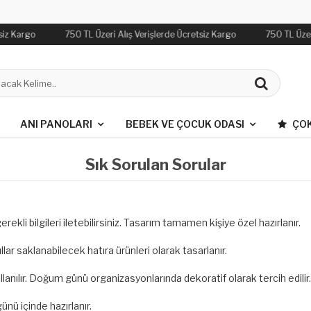
siz Kargo
750 TL Üzeri Alış Verişlerde Ücretsiz Kargo
750 TL Üzer
ANI PANOLARI
BEBEK VE ÇOCUK ODASI
ÇOK
Sık Sorulan Sorular
ekli bilgileri iletebilirsiniz. Tasarım tamamen kişiye özel hazırlanır.
lar saklanabilecek hatıra ürünleri olarak tasarlanır.
ullanılır. Doğum günü organizasyonlarında dekoratif olarak tercih edilir.
ünü içinde hazırlanır.