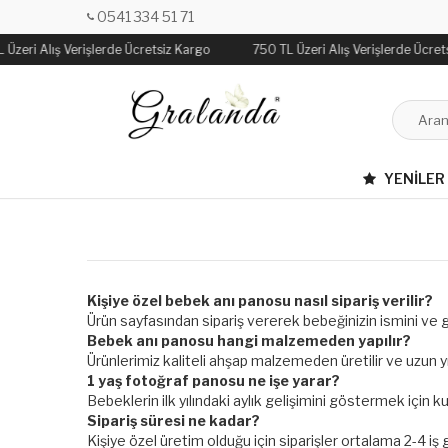
0541 334 51 71
 Üzeri Alış Verişlerde Ücretsiz Kargo
750 TL Üzeri Alış Verişlerde Ücret
YENILER
Kişiye özel bebek anı panosu nasıl sipariş verilir?
Ürün sayfasından sipariş vererek bebeğinizin ismini ve ger
Bebek anı panosu hangi malzemeden yapılır?
Ürünlerimiz kaliteli ahşap malzemeden üretilir ve uzun yıl
1 yaş fotoğraf panosu ne işe yarar?
Bebeklerin ilk yılındaki aylık gelişimini göstermek için k
Sipariş süresi ne kadar?
Kişiye özel üretim olduğu için siparişler ortalama 2-4 iş g