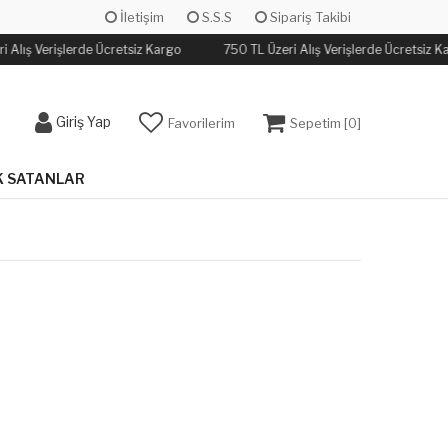
İletişim
S.S.S
Sipariş Takibi
i Alış Verişlerde Ücretsiz Kargo
750 TL Üzeri Alış Verişlerde Ücretsiz K
Giriş Yap
Favorilerim
Sepetim [
0
]
 SATANLAR